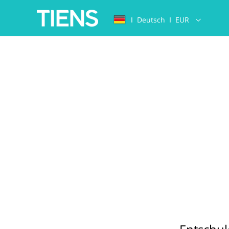
Ι
Deutsch
Ι
EUR