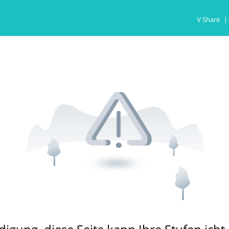
V Share
|