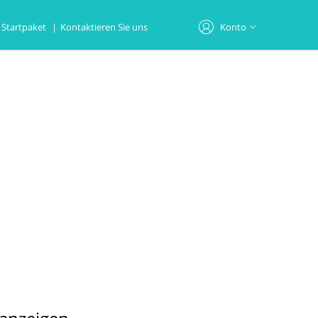
Startpaket
|
Kontaktieren Sie uns
Konto
Willkommen bei Tiens!
REGISTRIEREN
ANMELDEN
Profil
Online-Bestellungen
Adresse