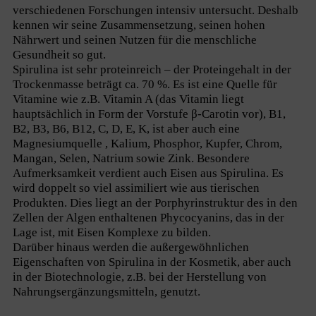
verschiedenen Forschungen intensiv untersucht. Deshalb
kennen wir seine Zusammensetzung, seinen hohen
Nährwert und seinen Nutzen für die menschliche
Gesundheit so gut.
Spirulina ist sehr proteinreich – der Proteingehalt in der
Trockenmasse beträgt ca. 70 %. Es ist eine Quelle für
Vitamine wie z.B. Vitamin A (das Vitamin liegt
hauptsächlich in Form der Vorstufe β-Carotin vor), B1,
B2, B3, B6, B12, C, D, E, K, ist aber auch eine
Magnesiumquelle , Kalium, Phosphor, Kupfer, Chrom,
Mangan, Selen, Natrium sowie Zink. Besondere
Aufmerksamkeit verdient auch Eisen aus Spirulina. Es
wird doppelt so viel assimiliert wie aus tierischen
Produkten. Dies liegt an der Porphyrinstruktur des in den
Zellen der Algen enthaltenen Phycocyanins, das in der
Lage ist, mit Eisen Komplexe zu bilden.
Darüber hinaus werden die außergewöhnlichen
Eigenschaften von Spirulina in der Kosmetik, aber auch
in der Biotechnologie, z.B. bei der Herstellung von
Nahrungsergänzungsmitteln, genutzt.