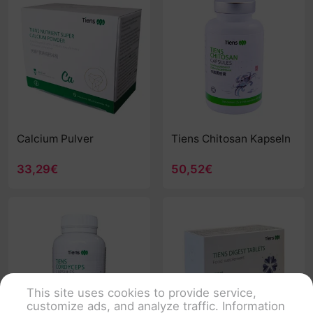
Calcium Pulver
Tiens Chitosan Kapseln
33,29€
50,52€
This site uses cookies to provide service,
customize ads, and analyze traffic. Information