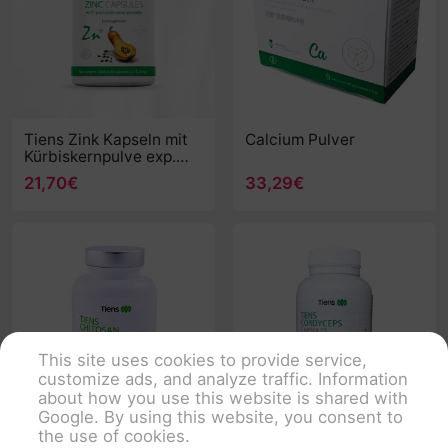
Tiens Zink Kapseln mit
Calcium Pulver
Kürbiskernpulve exp.
31.08.2026
21,70€
33,29€
This site uses cookies to provide service,
customize ads, and analyze traffic. Information
about how you use this website is shared with
Google. By using this website, you consent to
the use of cookies.
Tiens Chitosan Kapseln
Tiens Cordyceps